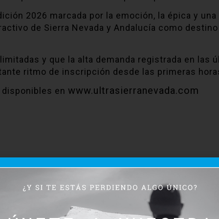
edición 2026 marcada por la emoción, la épica y un
atractivo de Sierra Nevada y Andalucía como destino
limitadas y que la alta demanda registrada en las ú
nte ritmo de inscripción desde las primeras hora
www.ultrasierranevada.com
n disponibles en