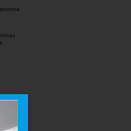
a enorme
ltimas
s.