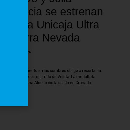
Gracia se estrenan
en la Unicaja Ultra
Sierra Nevada
abril 12, 2026
El fuerte viento en las cumbres obligó a recortar la
parte alta del recorrido de Veleta. La medallista
olímpica Ana Alonso dio la salida en Granada
Leer más >