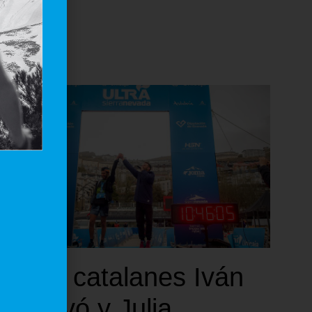
Los catalanes Iván
Calvó y Julia