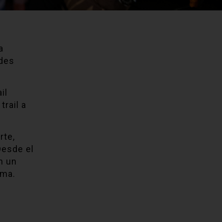
a
ndes
il
trail a
rte,
Desde el
n un
ima.