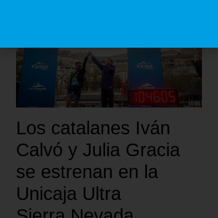
Los catalanes Iván
Calvó y Julia Gracia
se estrenan en la
Unicaja Ultra
Sierra Nevada