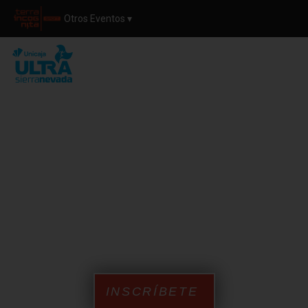
Otros Eventos ▾
Una experiencia de carrera de 60 km con menos exigencia
física y mayor margen horario, arrancando en Cenes de la
Vega hacia Pradollano, con un desnivel de +3800m y un
límite de 15 horas para completarla.
INSCRÍBETE