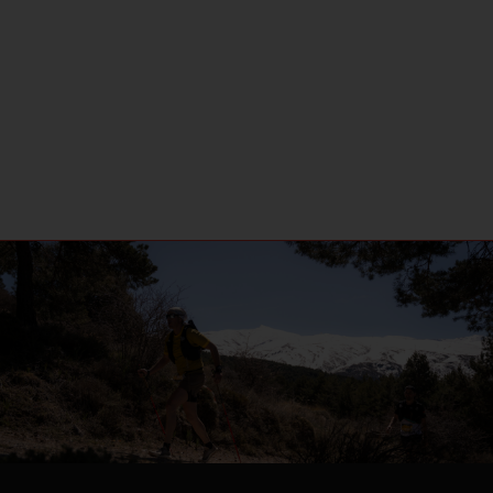
EVADA 2027 ➜ 2-3-4 ABRIL ➜ UNICAJA U