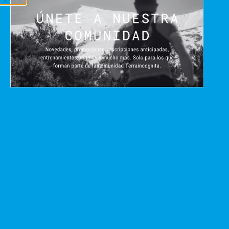
mayo 28, 2026
La Unicaja Ultra Sierra Nevada ha dado el pistoletazo de
salida a su decimotercera edición con la apertura oficial
de inscripciones para 2027, consolidándose una
Leer más >