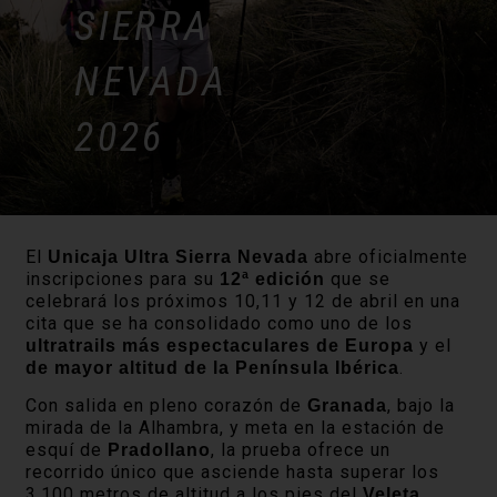
SIERRA
NEVADA
2026
El
abre oficialmente
Unicaja Ultra Sierra Nevada
inscripciones para su
que se
12ª edición
celebrará los próximos 10,11 y 12 de abril en una
cita que se ha consolidado como uno de los
y el
ultratrails más espectaculares de Europa
.
de mayor altitud de la Península Ibérica
Con salida en pleno corazón de
, bajo la
Granada
mirada de la Alhambra, y meta en la estación de
esquí de
, la prueba ofrece un
Pradollano
recorrido único que asciende hasta superar los
3.100 metros de altitud a los pies del
,
Veleta