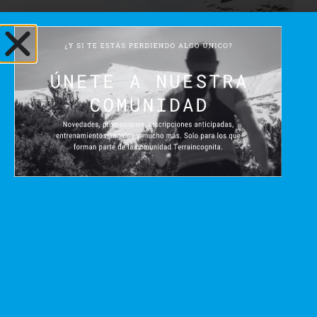
SAVE THE DATE:
Unicaja Ultra Sierra
Nevada 2027 ya
tiene fecha
mayo 20, 2026
Hay fechas que cambian un calendario. Y retos que